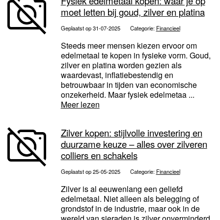
Fysiek edelmetaal kopen: waar je op
moet letten bij goud, zilver en platina
Geplaatst op 31-07-2025
Categorie:
Financieel
Steeds meer mensen kiezen ervoor om
edelmetaal te kopen in fysieke vorm. Goud,
zilver en platina worden gezien als
waardevast, inflatiebestendig en
betrouwbaar in tijden van economische
onzekerheid. Maar fysiek edelmetaa ...
Meer lezen
Zilver kopen: stijlvolle investering en
duurzame keuze – alles over zilveren
colliers en schakels
Geplaatst op 25-05-2025
Categorie:
Financieel
Zilver is al eeuwenlang een geliefd
edelmetaal. Niet alleen als belegging of
grondstof in de industrie, maar ook in de
wereld van sieraden is zilver onverminderd